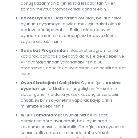
dönüş kazanmanız için ekstra fırsatlar tanır. Her
zaman mevcut promosyonları kontrol edin.
Paket Oyunlar:
Bazı casino oyunları, belirli bir slot
oyununu oynamaya teşvik etmek için paket olarak
bedava dönüş sunabilir. Belirli miktarda oyun
oynadıktan sonra kazanacağınız bedava dönüş
sayısını artırabilirsiniz.
Sadakat Programları:
Sadakat programlarına
katılarak, daha fazla bedava dönüş elde edebilir ve
VIP avantajlarından yararlanabilirsiniz. Bu
programlar, daha fazla oynadıkça size çeşitli ödüller
sunar.
Oyun Stratejinizi Geliştirin:
Oynadığınız
casino
oyunları
için farklı stratejiler geliştirin. Yüksek riskli
slotlar genellikle daha yüksek kazançlar sunabilir;
ancak, iyi bir risk yönetimi yaparak kayıplarınızı
minimize edebilirsiniz.
İyi Bir Zamanlama:
Oyunlarınızı belirli saat
dilimlerine göre ayarlamak, bazı oyunlarda
kazanma şansınızı artırabilir. Örneğin, bazı oyuncular
şansın belli zaman dilimlerinde daha yüksek