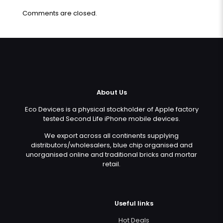
Comments are closed.
About Us
Eco Devices is a physical stockholder of Apple factory
tested Second Life iPhone mobile devices.
We export across all continents supplying
distributors/wholesalers, blue chip organised and
unorganised online and traditional bricks and mortar
retail.
Useful links
Hot Deals