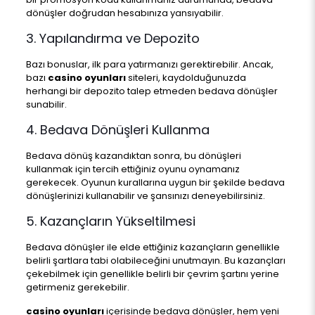
dönüşler doğrudan hesabınıza yansıyabilir.
3. Yapılandırma ve Depozito
Bazı bonuslar, ilk para yatırmanızı gerektirebilir. Ancak,
bazı
casino oyunları
siteleri, kaydolduğunuzda
herhangi bir depozito talep etmeden bedava dönüşler
sunabilir.
4. Bedava Dönüşleri Kullanma
Bedava dönüş kazandıktan sonra, bu dönüşleri
kullanmak için tercih ettiğiniz oyunu oynamanız
gerekecek. Oyunun kurallarına uygun bir şekilde bedava
dönüşlerinizi kullanabilir ve şansınızı deneyebilirsiniz.
5. Kazançların Yükseltilmesi
Bedava dönüşler ile elde ettiğiniz kazançların genellikle
belirli şartlara tabi olabileceğini unutmayın. Bu kazançları
çekebilmek için genellikle belirli bir çevrim şartını yerine
getirmeniz gerekebilir.
casino oyunları
içerisinde bedava dönüşler, hem yeni