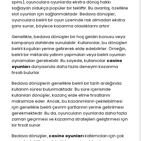
spins), oyunculara oyunlarda ekstra dönüş hakkı
sağlayan oldukça popüler bir tekliftir. Bu avantaj, özellikle
slot oyunları için sağlanmaktadır. Bedava dönüşler,
oyunculara belirli bir oyun üzerinde risk almadan ekstra
şans sunar, böylece kazanma olasılıklarını artırır.
Genellikle, bedava dönüşler bir hoş geldin bonusu veya
kampanya dahilinde sunulabilir. Kullanıcılar, bu dönüşleri
belirli koşulları yerine getirerek elde edebilirler. Örneğin,
belirli bir miktarda yatırım yapmaları veya belirli oyunları
oynamaları gerekebilir. Bu sayede, kullanıcılar
casino
oyunları
dünyasında daha fazla deneyim kazanma
fırsatı bulurlar.
Bedava dönüşlerin genellikle belirli bir tarih aralığında
kullanım süresi bulunmaktadır. Bu süre içerisinde
kullanılan dönüşler, kazanç elde etme fırsatlarını
maksimize eder. Ancak, bu kazanımların çekilebilmesi
için genellikle belirli çevrim şartlarının yerine getirilmesi
gerekmektedir. Bu da, oyuncuların oyunlarda daha fazla
zaman geçirmesi ve kazanma stratejileri geliştirmesi için
bir fırsat sunar.
Bedava dönüşler,
casino oyunları
katılımcıları için çok