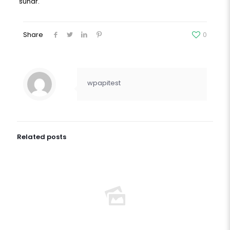
sunar.
Share
0
wpapitest
Related posts