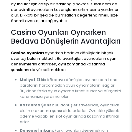
oyuncular için cazip bir başlangıç noktası sunar hem de
deneyimli oyuncuların kazançlarını artırmasına yardımcı
olur. Dikkatli bir şekilde bu fırsatları değerlendirmek, size
önemli avantajlar sağlayabilir.
Casino Oyunları Oynarken
Bedava Dönüşlerin Avantajları
Casino oyunları
oynarken bedava dönüşlerin birçok
avantajı bulunmaktadır. Bu avantajlar, oyuncuların oyun
deneyimlerini arttırırken, aynı zamanda kazanma
şanslarını da yükseltmektedir.
Maliyet Etkisi:
Bedava dönüşler, oyuncuların kendi
paralarını harcamadan oyun oynamalarını sağlar.
Bu, daha fazla oyun oynama fırsatı sunar ve bütçenizi
korumanıza yardımcı olur.
Kazanma Şansı:
Bu dönüşler sayesinde, oyuncular
ekstra kazanma şansı elde ederler. Özellikle yüksek
ödeme yapabilen slot oyunlarında kazanma ihtimali
artar.
Deneme İmkanı:
Farklı oyunları denemek için